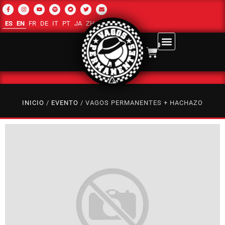
ES
EN
FR
DE
IT
PT
JA
ZH-CN
RU
AR
0
INICIO
/
EVENTO
/ VAGOS PERMANENTES + HACHAZO