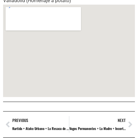
Valladolid (Homenaje a potato)
PREVIOUS
NEXT
Kurtida + Atake Urbano + La Resaca de Baco + Vagos Permanentes
Vagos Permanentes + La Madre + Incertidumbre + Dj Jako