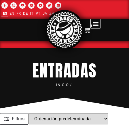
ES
EN
FR
DE
IT
PT
JA
ZH-CN
RU
AR
0
ENTRADAS
INICIO
/
Filtros