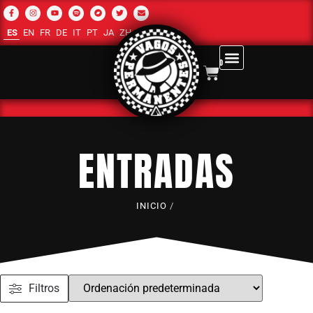
ES
EN
FR
DE
IT
PT
JA
ZH-CN
RU
AR
0
ENTRADAS
INICIO
/
Filtros